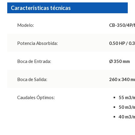
Características técnicas
Modelo:
CB-350/4P
Potencia Absorbida:
0.50 HP / 0.
Boca de Entrada:
Ø 350 mm
Boca de Salida:
260 x 340 
Caudales Óptimos:
55 m3/
50 m3/
40 m3/